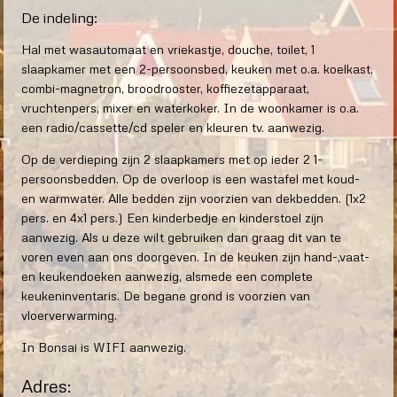
De indeling:
Hal met wasautomaat en vriekastje, douche, toilet, 1
slaapkamer met een 2-persoonsbed, keuken met o.a. koelkast,
combi-magnetron, broodrooster, koffiezetapparaat,
vruchtenpers, mixer en waterkoker. In de woonkamer is o.a.
een radio/cassette/cd speler en kleuren tv. aanwezig.
Op de verdieping zijn 2 slaapkamers met op ieder 2 1-
persoonsbedden. Op de overloop is een wastafel met koud-
en warmwater. Alle bedden zijn voorzien van dekbedden. (1x2
pers. en 4x1 pers.) Een kinderbedje en kinderstoel zijn
aanwezig. Als u deze wilt gebruiken dan graag dit van te
voren even aan ons doorgeven. In de keuken zijn hand-,vaat-
en keukendoeken aanwezig, alsmede een complete
keukeninventaris. De begane grond is voorzien van
vloerverwarming.
In Bonsai is WIFI aanwezig.
Adres: